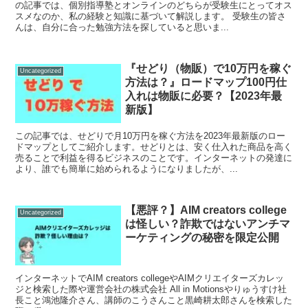
の記事では、個別指導塾とオンラインのどちらが受験生にとってオス
スメなのか、私の経験と知識に基づいて解説します。 受験生の皆さ
んは、自分に合った勉強方法を探していると思いま...
『せどり（物販）で10万円を稼ぐ
Uncategorized
方法は？』ロードマップ100円仕
入れは物販に必要？【2023年最
新版】
この記事では、せどりで月10万円を稼ぐ方法を2023年最新版のロー
ドマップとしてご紹介します。せどりとは、安く仕入れた商品を高く
売ることで利益を得るビジネスのことです。インターネットの発達に
より、誰でも簡単に始められるようになりましたが、...
【悪評？】AIM creators college
Uncategorized
は怪しい？詐欺ではないアンチマ
ーケティングの秘密を限定公開
インターネットでAIM creators collegeやAIMクリエイターズカレッ
ジと検索した際や運営会社の株式会社 All in Motionsやりゅうすけ社
長こと鴻池隆介さん、講師のこうさんこと黒崎耕太郎さんを検索した