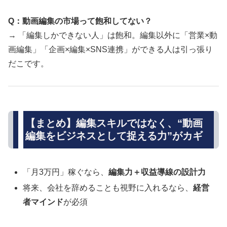
Q：動画編集の市場って飽和してない？
→ 「編集しかできない人」は飽和。編集以外に「営業×動
画編集」「企画×編集×SNS連携」ができる人は引っ張り
だこです。
【まとめ】編集スキルではなく、“動画
編集をビジネスとして捉える力”がカギ
「月3万円」稼ぐなら、
編集力＋収益導線の設計力
将来、会社を辞めることも視野に入れるなら、
経営
者マインド
が必須