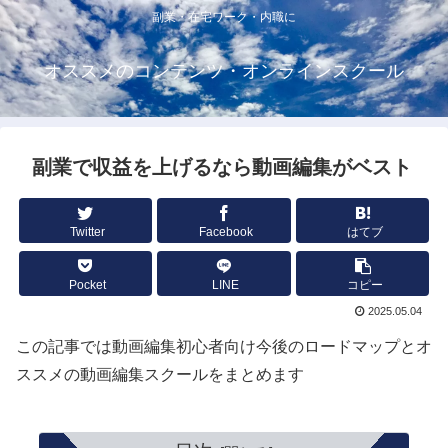
副業・在宅ワーク・内職に
オススメのコンテンツ・オンラインスクール
副業で収益を上げるなら動画編集がベスト
Twitter
Facebook
はてブ
Pocket
LINE
コピー
2025.05.04
この記事では動画編集初心者向け今後のロードマップとオ
ススメの動画編集スクールをまとめます