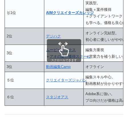
実践型。
編集＋案件獲得
🥇1位
AIMクリエイターズカレッジ
＋クライアントワーク
も学べる。価格も良心的
オンライン完結型。
2位
デジハク
初心者に優しいがやや高
ムービーハックス
編集力重視
3位
＋
アオの案件獲得スクール
＋営業力を補う新しい形
スクロールできます
3位
動画編集Camp
オフライン
編集スキル中心。
５位
クリエイターズジャパン
動画教材が分かりやすい
Adobe系に強い。
６位
スタジオアス
プロ向けだが価格は高め