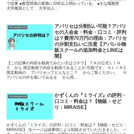
で従事 ●教育関係の業務に10年以上関わっている。 ●主な職務歴
大学職員として 大学法人...
アパリセは分割払い可能？アパリ
Uncategorized
セの入会金・料金・口コミ・評判
は？費用70万円の理由：アパリセ
の分割支払いに注意【アパレル物
販スクールの追加料金とLINEは
闇】
【この記事の内容を動画でみたい方はコチラ】 ＴＫの公式ＬＩＮ
Ｅ から 限定動画で内容を動画でみることが 可能です。 ※ＬＩＮＥ
限定動画の アパリセってどんなとこ？ からご覧ください。 ※
アパリセの中を覗いてみるを から視...
かずくんの『ミライズ』の評判・
Uncategorized
口コミ・料金は？【物販・せど
り：MIRAISE】
かずくんの『ミライズ』の評判・口コミ・料金は？【物販・せどり：
MIRAISE】 当ページは諸事情により削除させていただきました。 一