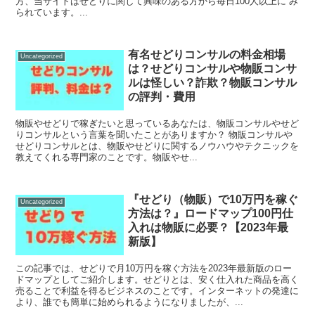
方、当サイトはせどりに関して興味のある方から毎日100人以上に み
られています。...
有名せどりコンサルの料金相場
Uncategorized
は？せどりコンサルや物販コンサ
ルは怪しい？詐欺？物販コンサル
の評判・費用
物販やせどりで稼ぎたいと思っているあなたは、物販コンサルやせど
りコンサルという言葉を聞いたことがありますか？ 物販コンサルや
せどりコンサルとは、物販やせどりに関するノウハウやテクニックを
教えてくれる専門家のことです。物販やせ...
『せどり（物販）で10万円を稼ぐ
Uncategorized
方法は？』ロードマップ100円仕
入れは物販に必要？【2023年最
新版】
この記事では、せどりで月10万円を稼ぐ方法を2023年最新版のロー
ドマップとしてご紹介します。せどりとは、安く仕入れた商品を高く
売ることで利益を得るビジネスのことです。インターネットの発達に
より、誰でも簡単に始められるようになりましたが、...