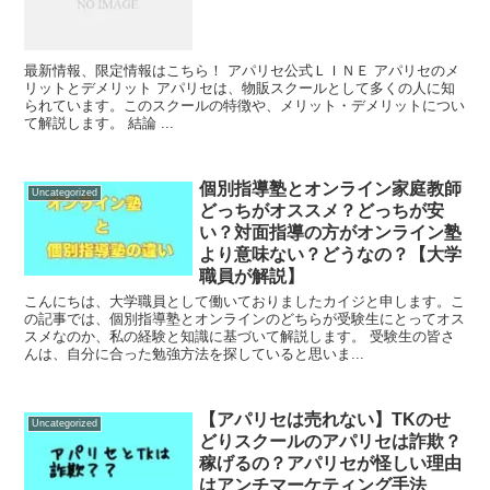
最新情報、限定情報はこちら！ アパリセ公式ＬＩＮＥ アパリセのメ
リットとデメリット アパリセは、物販スクールとして多くの人に知
られています。このスクールの特徴や、メリット・デメリットについ
て解説します。 結論 ...
個別指導塾とオンライン家庭教師
Uncategorized
どっちがオススメ？どっちが安
い？対面指導の方がオンライン塾
より意味ない？どうなの？【大学
職員が解説】
こんにちは、大学職員として働いておりましたカイジと申します。こ
の記事では、個別指導塾とオンラインのどちらが受験生にとってオス
スメなのか、私の経験と知識に基づいて解説します。 受験生の皆さ
んは、自分に合った勉強方法を探していると思いま...
【アパリセは売れない】TKのせ
Uncategorized
どりスクールのアパリセは詐欺？
稼げるの？アパリセが怪しい理由
はアンチマーケティング手法