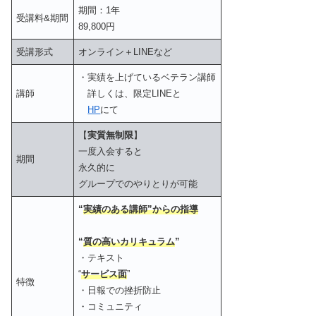
期間：1年
受講料&期間
89,800円
受講形式
オンライン＋LINEなど
・実績を上げているベテラン講師
講師
詳しくは、限定LINEと
HP
にて
【
実質無制限
】
一度入会すると
期間
永久的に
グループでのやりとりが可能
“
実績のある講師”からの指導
“
質の高いカリキュラム
”
・テキスト
“
サービス面
”
特徴
・日報での挫折防止
・コミュニティ