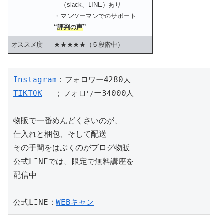
（slack、LINE）あり
・マンツーマンでのサポート
“
評判の声
”
オススメ度
★★★★★（５段階中）
Instagram
TIKTOK
　 ；フォロワー34000人

物販で一番めんどくさいのが、

仕入れと梱包、そして配送

その手間をはぶくのがブログ物販

公式LINEでは、限定で無料講座を

配信中

公式LINE：
WEBキャン