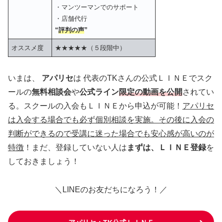
・マンツーマンでのサポート
・店舗代行
“
評判の声
”
オススメ度
★★★★★（５段階中）
いまは、
アパリセ
は 代表のTKさんの公式ＬＩＮＥでスク
ールの
無料相談会
や
公式ライン
限定の動画を公開
されてい
る。スクールの入会もＬＩＮＥから申込が可能！
アパリセ
は入会する場合でも必ず個別相談を実施。その後に入会の
判断ができるので受講に迷った場合でも安心感が高いのが
特徴
！まだ、登録していない人は
まずは、ＬＩＮＥ登録
を
しておきましょう！
＼LINEのお友だちになろう！／