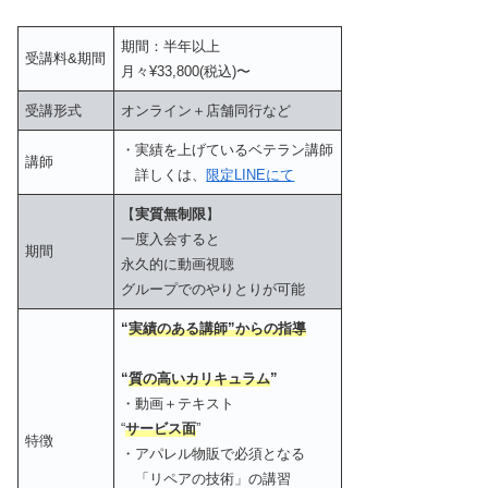
期間：半年以上
受講料&期間
月々¥33,800(税込)〜
受講形式
オンライン＋店舗同行など
・実績を上げているベテラン講師
講師
詳しくは、
限定LINEにて
【
実質無制限
】
一度入会すると
期間
永久的に動画視聴
グループでのやりとりが可能
“
実績のある講師”からの指導
“
質の高いカリキュラム
”
・動画＋テキスト
“
サービス面
”
特徴
・アパレル物販で必須となる
「リペアの技術」の講習