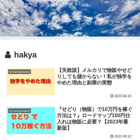
副業・在宅ワーク・内職に
オススメのコンテンツ・オンラインスクール
hakya
【失敗談】メルカリで物販やせど
Uncategorized
りしても儲からない！私が独学を
やめた理由と副業の実態
2023.08.15
『せどり（物販）で10万円を稼ぐ
Uncategorized
方法は？』ロードマップ100円仕
入れは物販に必要？【2023年最
新版】
2023.08.12