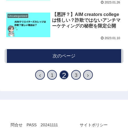
2023.01.26
【悪評？】AIM creators college
Uncategorized
は怪しい？詐欺ではないアンチマ
ーケティングの秘密を限定公開
2023.01.10
次のページ
2
1
3
オススメのコンテンツ・オンラインスクール
問合せ PASS 20241111
サイトポリシー