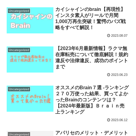
カイシャインのbrain【再現性】
Uncategorized
インスタ素人がリールで月間
1,000万再生突破！驚愕のバズ戦
略をすべて解説！
2023.08.07
【2023年6月最新情報】ラクマ無
Uncategorized
在庫転売について徹底解説！規約
違反や法律違反、成功のポイント
まで
2023.06.23
オススメのBrain７選 -ランキング
Uncategorized
２７０万使った結果、買ってよか
ったBrainのコンテンツは？
【2024年最新版】Ｂｒａｉｎ売
上ランキング
2023.06.12
アパリセのメリット・デメリット
Uncategorized